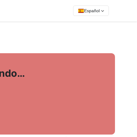
Español
ando…