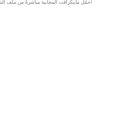
حمّل ماينكرافت المجانية مباشرةً من ملف التثبيت، وثبّتها على هاتفك للاستمتاع بميزاتها. ماينكرافت المجانية آمنة وخالية من الفيروسات والبرامج الضارة. شكرًا لثقتكم!