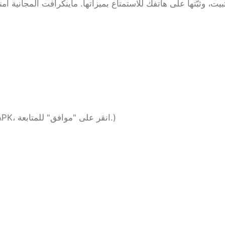
(ملاحظة: قد يُظهر متصفح كروم تحذيرًا بشأن ملفات APK، انقر على "موافق" للمتابعة.)