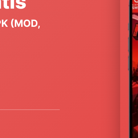
tis
PK (MOD,