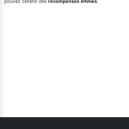
pouvez obtenir des
récompenses infinies
.